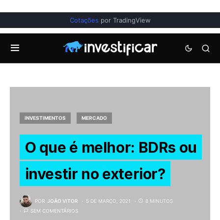
Cotações
por TradingView
INVESTIMENTOS
MERCADO
O que é melhor: BDRs ou
investir no exterior?
POR
JOÃO VITOR
5 DE MARÇO, 2021
8 MINUTOS
SEM COMENTÁRIOS