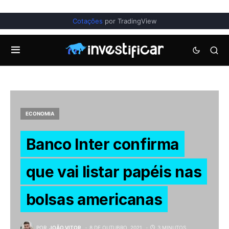
Cotações
por TradingView
ECONOMIA
Banco Inter confirma
que vai listar papéis nas
bolsas americanas
POR
JOÃO VITOR
8 DE OUTUBRO, 2021
3 MINUTOS