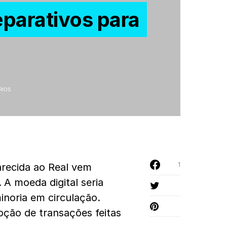
eparativos para
RIOS
1
arecida ao Real vem
.
A moeda digital seria
inoria em circulação.
oção de transações feitas