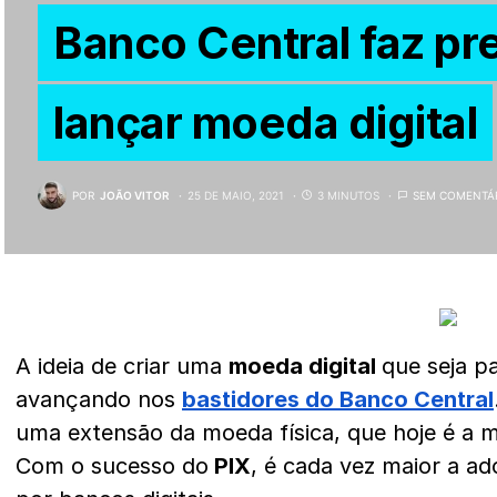
Banco Central faz pr
lançar moeda digital
POR
JOÃO VITOR
25 DE MAIO, 2021
3 MINUTOS
SEM COMENTÁ
A ideia de criar uma
moeda digital
que seja p
avançando nos
bastidores do Banco Central
uma extensão da moeda física, que hoje é a m
Com o sucesso do
PIX
, é cada vez maior a ad