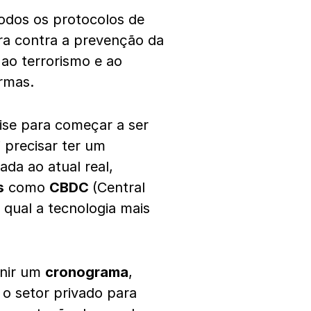
todos os protocolos de
ara contra a prevenção da
 ao terrorismo e ao
rmas.
ise para começar a ser
precisar ter um
da ao atual real,
s
como
CBDC
(Central
r qual a tecnologia mais
nir um
cronograma
,
o setor privado para