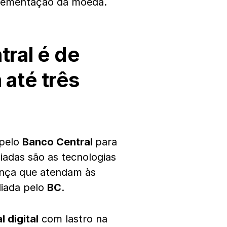
plementação da moeda.
ral é de
 até três
 pelo
Banco Central
para
iadas são as tecnologias
rança que atendam às
liada pelo
BC
.
l digital
com lastro na