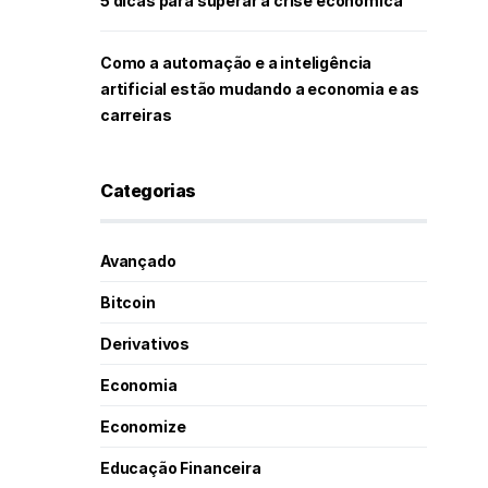
5 dicas para superar a crise econômica
Como a automação e a inteligência
artificial estão mudando a economia e as
carreiras
Categorias
Avançado
Bitcoin
Derivativos
Economia
Economize
Educação Financeira