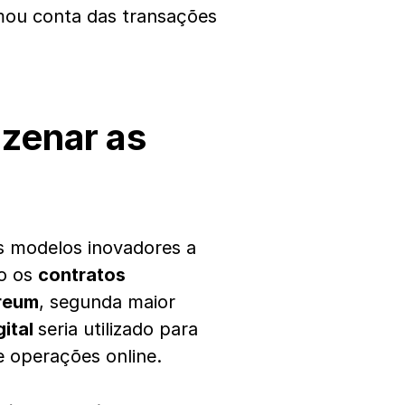
ou conta das transações
azenar as
os modelos inovadores a
mo os
contratos
reum
, segunda maior
gital
seria utilizado para
 operações online.