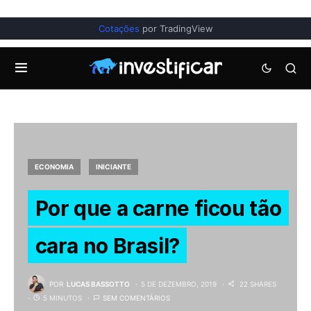
Cotações
por TradingView
ECONOMIA
INICIANTE
Por que a carne ficou tão
cara no Brasil?
POR
LUCAS BASSOTTO
5 DE DEZEMBRO, 2019
22 SHARES
5 MINUTOS
SEM COMENTÁRIOS