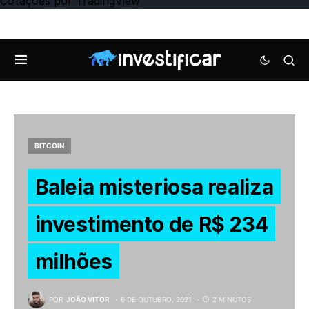
Cotações
por TradingView
BITCOIN
Baleia misteriosa realiza
investimento de R$ 234
milhões
POR
JOÃO VITOR
6 DE OUTUBRO, 2021
2 MINUTOS