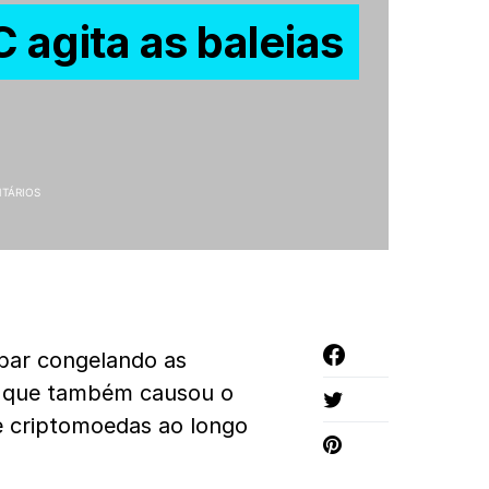
 agita as baleias
TÁRIOS
bar congelando as
o que também causou o
e criptomoedas ao longo