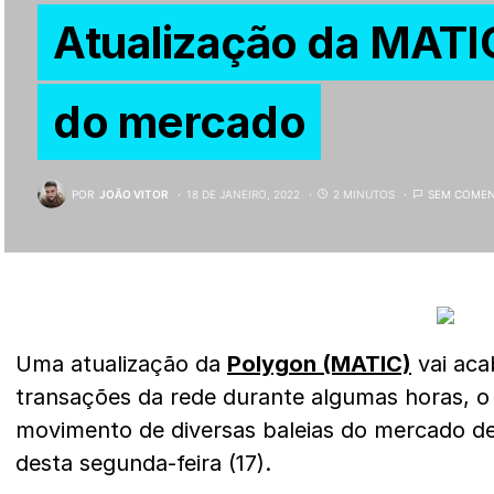
Atualização da MATIC
do mercado
POR
JOÃO VITOR
18 DE JANEIRO, 2022
2 MINUTOS
SEM COMEN
Uma atualização da
Polygon (MATIC)
vai aca
transações da rede durante algumas horas, 
movimento de diversas baleias do mercado d
desta segunda-feira (17).