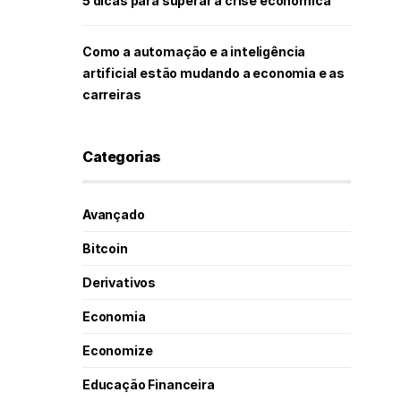
5 dicas para superar a crise econômica
Como a automação e a inteligência
artificial estão mudando a economia e as
carreiras
Categorias
Avançado
Bitcoin
Derivativos
Economia
Economize
Educação Financeira