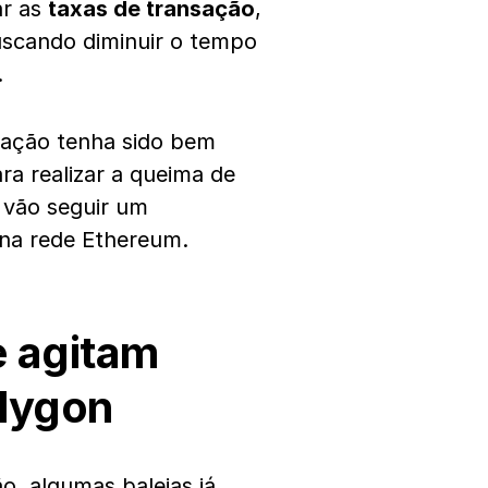
ar as
taxas de transação
,
uscando diminuir o tempo
.
ização tenha sido bem
ra realizar a queima de
 vão seguir um
 na rede Ethereum.
e agitam
olygon
o, algumas baleias já