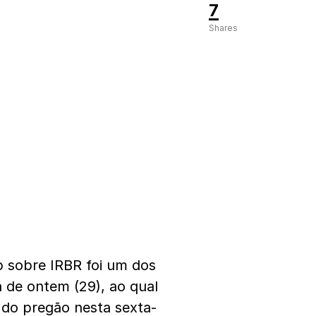
7
Shares
p sobre IRBR foi um dos
a de ontem (29), ao qual
 do pregão nesta sexta-