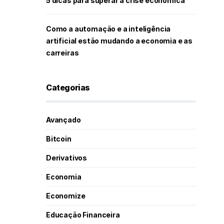
5 dicas para superar a crise econômica
Como a automação e a inteligência
artificial estão mudando a economia e as
carreiras
Categorias
Avançado
Bitcoin
Derivativos
Economia
Economize
Educação Financeira