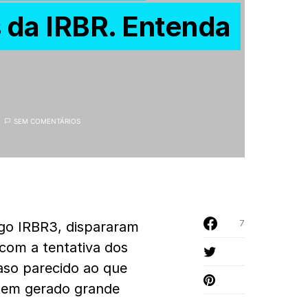
da IRBR. Entenda
SEM COMENTÁRIOS
7
igo IRBR3, dispararam
 com a tentativa dos
caso parecido ao que
tem gerado grande