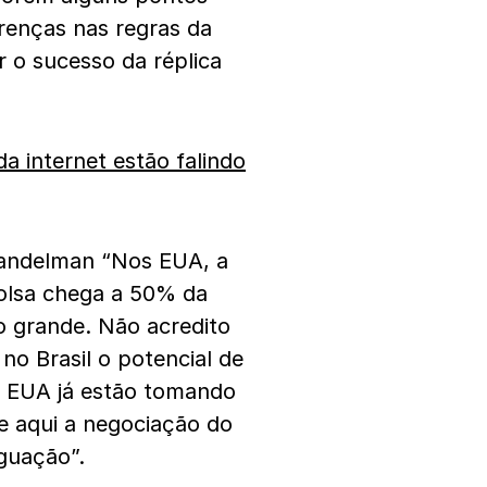
renças nas regras da
r o sucesso da réplica
a internet estão falindo
Gandelman “Nos EUA, a
bolsa chega a 50% da
o grande. Não acredito
 no Brasil o potencial de
s EUA já estão tomando
se aqui a negociação do
guação”.