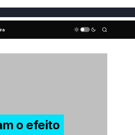
ira
am o efeito