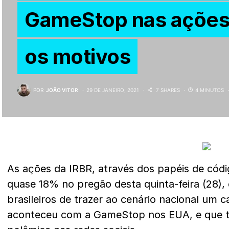
GameStop nas ações 
os motivos
POR
JOÃO VITOR
29 DE JANEIRO, 2021
7 SHARES
4 MINUTOS
As ações da IRBR, através dos papéis de cód
quase 18% no pregão desta quinta-feira (28),
brasileiros de trazer ao cenário nacional um 
aconteceu com a GameStop nos EUA, e que 