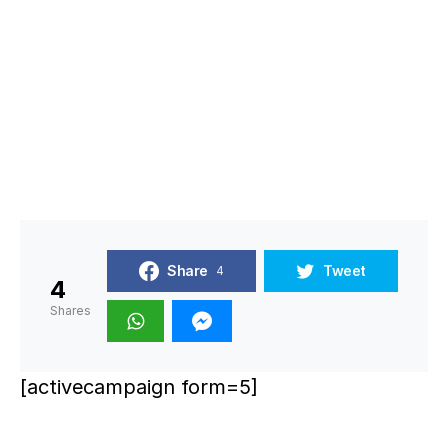
Share
Tweet
4
4
Shares
[activecampaign form=5]