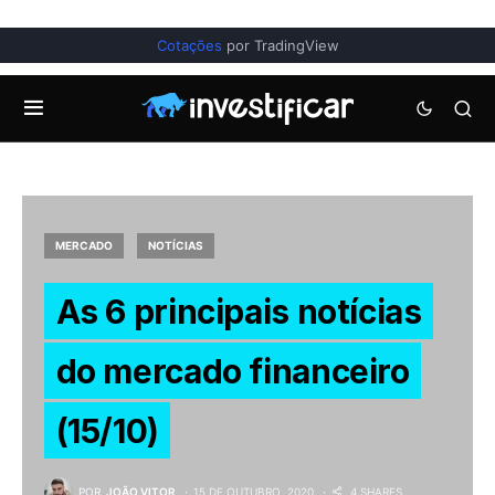
Cotações
por TradingView
MERCADO
NOTÍCIAS
As 6 principais notícias
do mercado financeiro
(15/10)
POR
JOÃO VITOR
15 DE OUTUBRO, 2020
4 SHARES