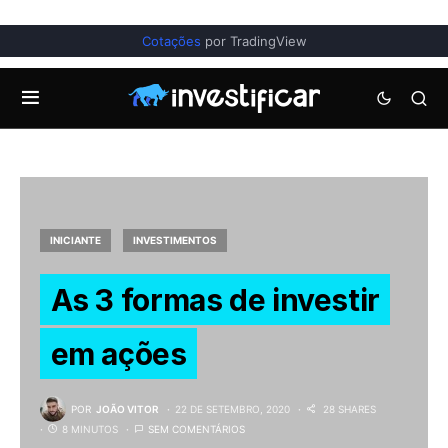
Cotações
por TradingView
INICIANTE
INVESTIMENTOS
As 3 formas de investir
em ações
POR
JOÃO VITOR
22 DE SETEMBRO, 2020
28 SHARES
8 MINUTOS
SEM COMENTÁRIOS