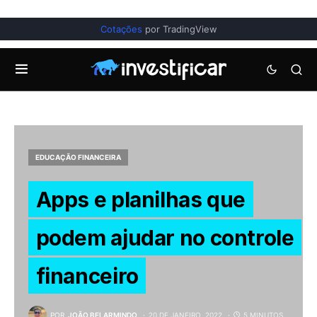
Cotações
por TradingView
EDUCAÇÃO FINANCEIRA
Apps e planilhas que
podem ajudar no controle
financeiro
POR
JOÃO BELARMINDO
20 DE JANEIRO, 2022
5 MINUTOS