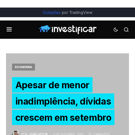
Cotações
por TradingView
ECONOMIA
Apesar de menor
inadimplência, dívidas
crescem em setembro
POR
JOÃO VITOR
5 DE OUTUBRO, 2021
3 MINUTOS