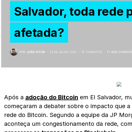
Salvador, toda rede 
afetada?
POR
JOÃO VITOR
14 DE JULHO, 2021
3 MINUTOS
SEM COMENT
Após a
adoção do Bitcoin
em El Salvador, mu
começaram a debater sobre o impacto que a d
rede do Bitcoin. Segundo a equipe da JP Morg
aconteça um congestionamento da rede, co