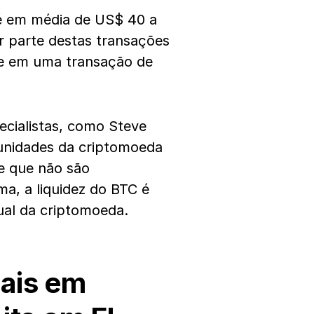
é em média de US$ 40 a
 parte destas transações
te em uma transação de
cialistas, como Steve
 unidades da criptomoeda
 e que não são
a, a liquidez do BTC é
al da criptomoeda.
ais em