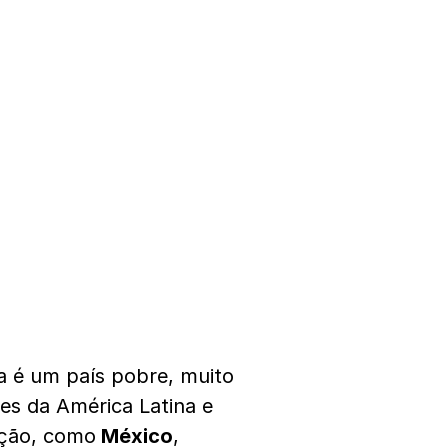
a é um país pobre, muito
s da América Latina e
ção, como
México
,