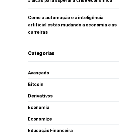
5 dicas para superar a crise econômica
Como a automação e a inteligência
artificial estão mudando a economia e as
carreiras
Categorias
Avançado
Bitcoin
Derivativos
Economia
Economize
Educação Financeira