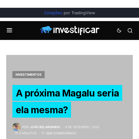
Cotações
por TradingView
INVESTIMENTOS
A próxima Magalu seria
ela mesma?
POR
JOÃO BELARMINDO
8 DE DEZEMBRO, 2020
6 MINUTOS
SEM COMENTÁRIOS