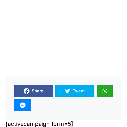
Share
Tweet
[activecampaign form=5]