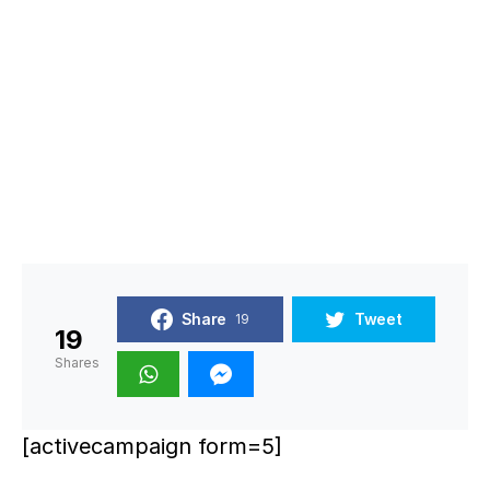
Share
Tweet
19
19
Shares
[activecampaign form=5]