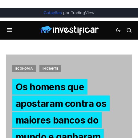
Cotações
por TradingView
ECONOMIA
INICIANTE
Os homens que
apostaram contra os
maiores bancos do
mundo e ganharam