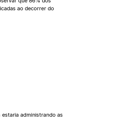
bservar que 86% dos
dicadas ao decorrer do
estaria administrando as