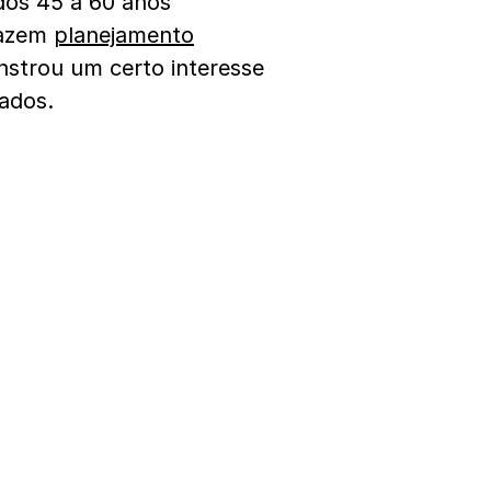
 dos 45 a 60 anos
fazem
planejamento
strou um certo interesse
ados.