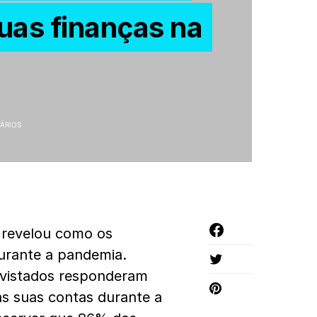
uas finanças na
ÁRIOS
 revelou como os
rante a pandemia.
evistados responderam
s suas contas durante a