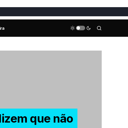
ira
dizem que não