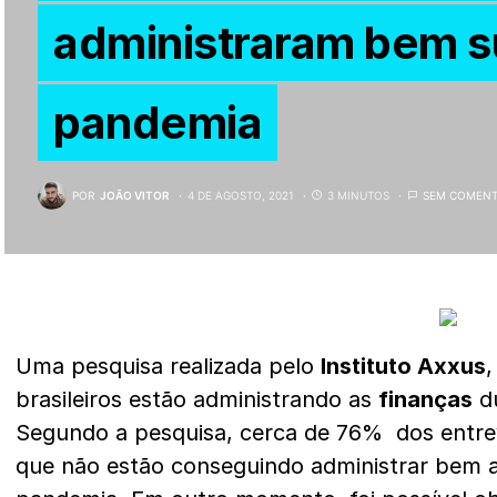
administraram bem s
pandemia
POR
JOÃO VITOR
4 DE AGOSTO, 2021
3 MINUTOS
SEM COMENT
Uma pesquisa realizada pelo
Instituto Axxus
,
brasileiros estão administrando as
finanças
du
Segundo a pesquisa, cerca de 76% dos entr
que não estão conseguindo administrar bem a