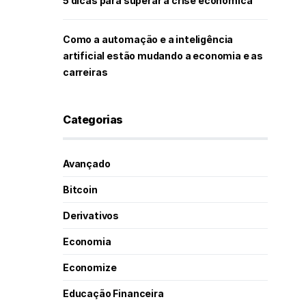
5 dicas para superar a crise econômica
Como a automação e a inteligência
artificial estão mudando a economia e as
carreiras
Categorias
Avançado
Bitcoin
Derivativos
Economia
Economize
Educação Financeira