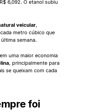
R$ 6,092. O etanol subiu
atural veicular
,
 cada metro cúbico que
a última semana.
a em uma maior economia
lina
, principalmente para
mais se queixam com cada
empre foi