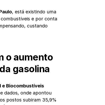
Paulo
, está existindo uma
 combustíveis e por conta
compensando, custando
m o aumento
da gasolina
l e Biocombustíveis
de dados, onde apontou
nos postos subiram 35,9%