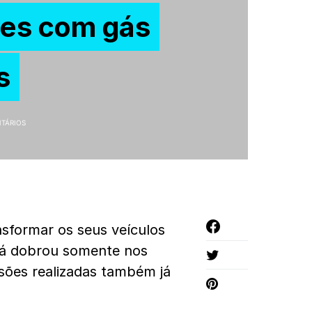
es com gás
s
TÁRIOS
nsformar os seus veículos
 já dobrou somente nos
sões realizadas também já