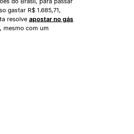
es do Brasil, para passar
so gastar R$ 1.685,71,
ta resolve
apostar no gás
rno, mesmo com um