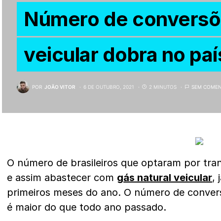
Número de conversõ
veicular dobra no paí
POR
JOÃO VITOR
6 DE OUTUBRO, 2021
2 MINUTOS
SEM COMEN
O número de brasileiros que optaram por tra
e assim abastecer com
gás natural veicular
,
primeiros meses do ano. O número de conver
é maior do que todo ano passado.