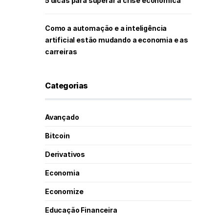
5 dicas para superar a crise econômica
Como a automação e a inteligência
artificial estão mudando a economia e as
carreiras
Categorias
Avançado
Bitcoin
Derivativos
Economia
Economize
Educação Financeira