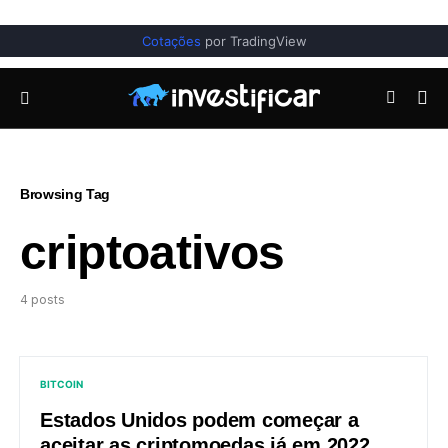
Cotações
por TradingView
Browsing Tag
criptoativos
4 posts
BITCOIN
Estados Unidos podem começar a
aceitar as criptomoedas já em 2022