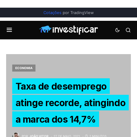
Cotações
por TradingView
ECONOMIA
Taxa de desemprego
atinge recorde, atingindo
a marca dos 14,7%
POR
JOÃO VITOR
27 DE MAIO, 2021
2 MINUTOS