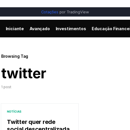
Cotações
por TradingView
Iniciante
Avançado
Investimentos
Educação Finance
Browsing Tag
twitter
1 post
NOTÍCIAS
Twitter quer rede
social descentralizada