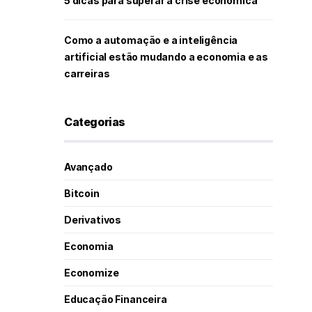
5 dicas para superar a crise econômica
Como a automação e a inteligência
artificial estão mudando a economia e as
carreiras
Categorias
Avançado
Bitcoin
Derivativos
Economia
Economize
Educação Financeira