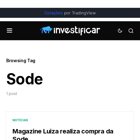
Cotações
por TradingView
Browsing Tag
Sode
1 post
NOTÍCIAS
Magazine Luiza realiza compra da
Sode