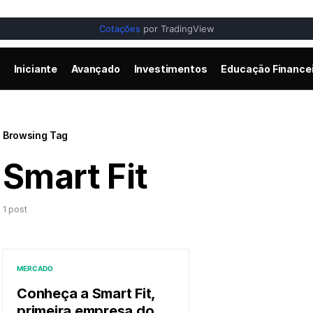
Cotações
por TradingView
Iniciante
Avançado
Investimentos
Educação Finance
Browsing Tag
Smart Fit
1 post
MERCADO
Conheça a Smart Fit,
primeira empresa do