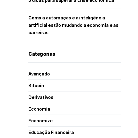
5 dicas para superar a crise econômica
Como a automação e a inteligência
artificial estão mudando a economia e as
carreiras
Categorias
Avançado
Bitcoin
Derivativos
Economia
Economize
Educação Financeira