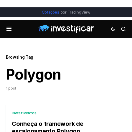
Cotações
por TradingView
Browsing Tag
Polygon
1 post
INVESTIMENTOS
Conheça o framework de
escalonamento Polygon