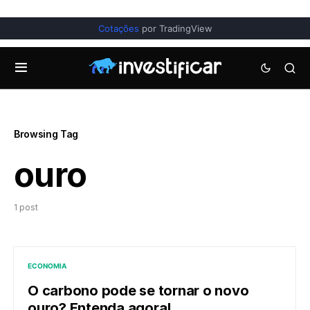
Cotações
por TradingView
Browsing Tag
ouro
1 post
ECONOMIA
O carbono pode se tornar o novo
ouro? Entenda agora!