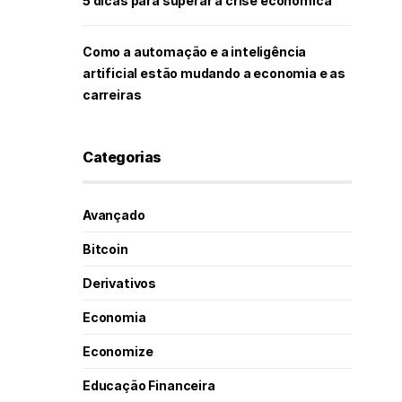
5 dicas para superar a crise econômica
Como a automação e a inteligência
artificial estão mudando a economia e as
carreiras
Categorias
Avançado
Bitcoin
Derivativos
Economia
Economize
Educação Financeira