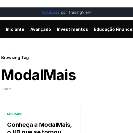
Cotações
por TradingView
Iniciante
Avançado
Investimentos
Educação Finance
Browsing Tag
ModalMais
1 post
MERCADO
Conheça a ModalMais,
o HB que se tornou