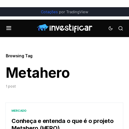
Cotações
por TradingView
Browsing Tag
Metahero
1 post
MERCADO
Conheça e entenda o que é o projeto
Metahero (HERO)