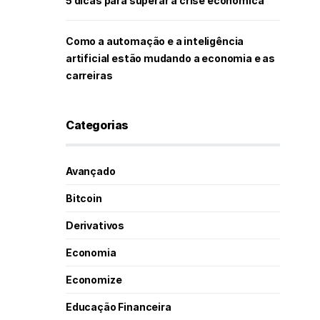
5 dicas para superar a crise econômica
Como a automação e a inteligência
artificial estão mudando a economia e as
carreiras
Categorias
Avançado
Bitcoin
Derivativos
Economia
Economize
Educação Financeira