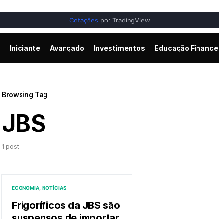
Cotações
por TradingView
Iniciante
Avançado
Investimentos
Educação Finance
Browsing Tag
JBS
1 post
ECONOMIA
NOTÍCIAS
Frigoríficos da JBS são
suspensos de importar