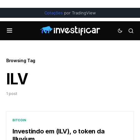
Cotações
por TradingView
Browsing Tag
ILV
1 post
BITCOIN
Investindo em (ILV), o token da
Illuvium