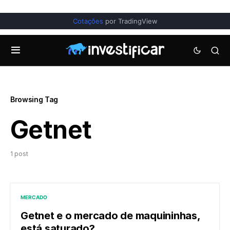
Cotações
por TradingView
Browsing Tag
Getnet
1 post
MERCADO
Getnet e o mercado de maquininhas,
está saturado?