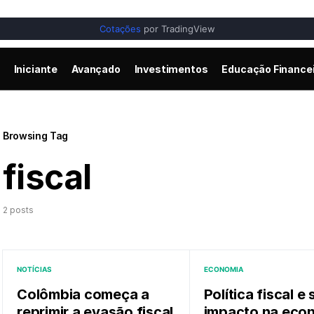
Cotações
por TradingView
Iniciante
Avançado
Investimentos
Educação Finance
Browsing Tag
fiscal
2 posts
NOTÍCIAS
ECONOMIA
Colômbia começa a
Política fiscal e
reprimir a evasão fiscal
impacto na eco