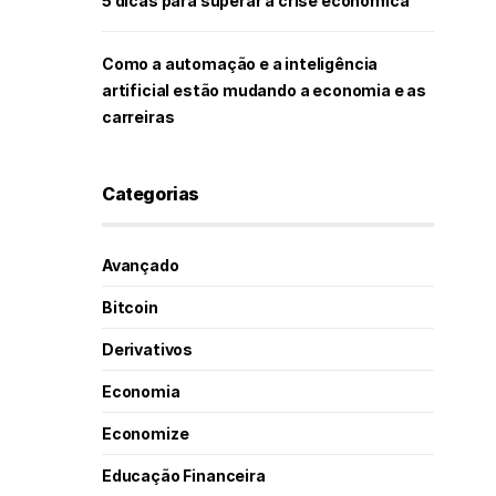
5 dicas para superar a crise econômica
Como a automação e a inteligência
artificial estão mudando a economia e as
carreiras
Categorias
Avançado
Bitcoin
Derivativos
Economia
Economize
Educação Financeira