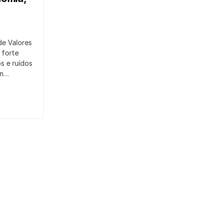
de Valores
 forte
s e ruídos
em…