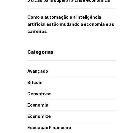
5 dicas para superar a crise econômica
Como a automação e a inteligência
artificial estão mudando a economia e as
carreiras
Categorias
Avançado
Bitcoin
Derivativos
Economia
Economize
Educação Financeira