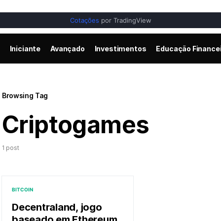
Cotações
por TradingView
Iniciante
Avançado
Investimentos
Educação Finance
Browsing Tag
Criptogames
1 post
BITCOIN
Decentraland, jogo
baseado em Ethereum