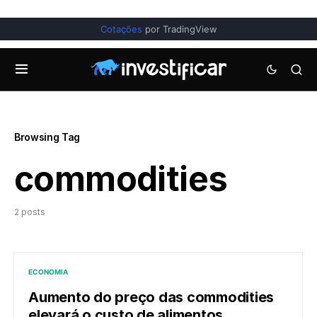
Cotações
por TradingView
Browsing Tag
commodities
2 posts
ECONOMIA
Aumento do preço das commodities
elevará o custo de alimentos