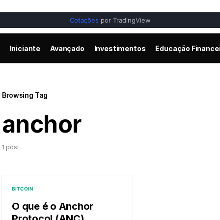
Cotações
por TradingView
Iniciante
Avançado
Investimentos
Educação Finance
Browsing Tag
anchor
1 post
BITCOIN
O que é o Anchor
Protocol (ANC)