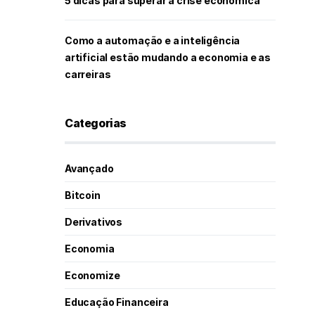
5 dicas para superar a crise econômica
Como a automação e a inteligência
artificial estão mudando a economia e as
carreiras
Categorias
Avançado
Bitcoin
Derivativos
Economia
Economize
Educação Financeira