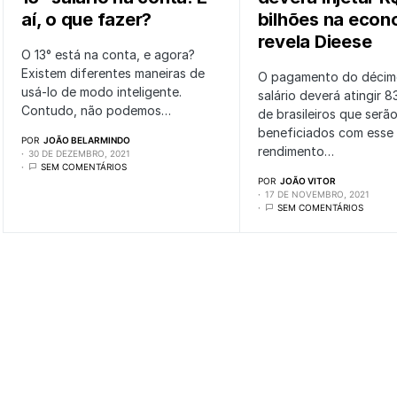
aí, o que fazer?
bilhões na econ
revela Dieese
O 13° está na conta, e agora?
Existem diferentes maneiras de
O pagamento do décimo
usá-lo de modo inteligente.
salário deverá atingir 8
Contudo, não podemos…
de brasileiros que serã
beneficiados com esse
POR
JOÃO BELARMINDO
rendimento…
30 DE DEZEMBRO, 2021
SEM COMENTÁRIOS
POR
JOÃO VITOR
17 DE NOVEMBRO, 2021
SEM COMENTÁRIOS