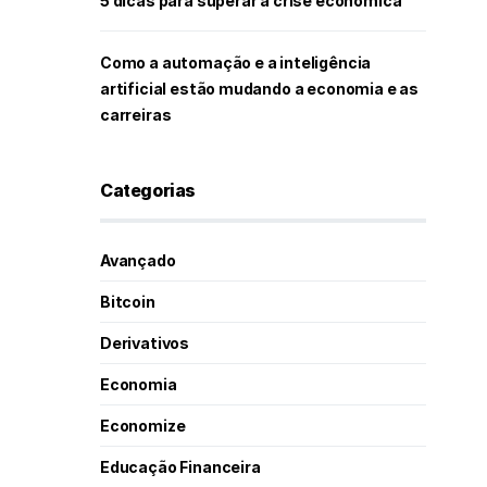
5 dicas para superar a crise econômica
Como a automação e a inteligência
artificial estão mudando a economia e as
carreiras
Categorias
Avançado
Bitcoin
Derivativos
Economia
Economize
Educação Financeira