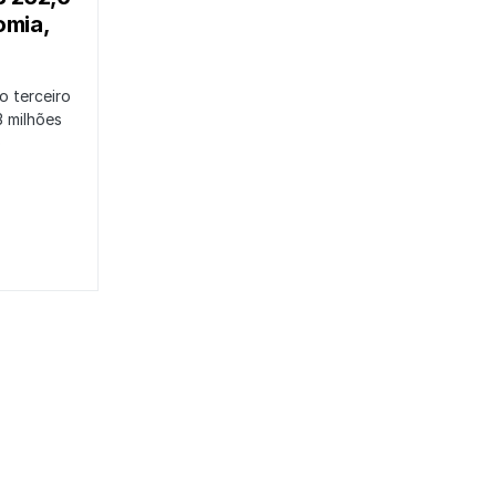
omia,
 terceiro
3 milhões
o