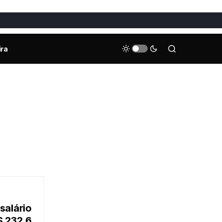
ira
salário
$ 232,6