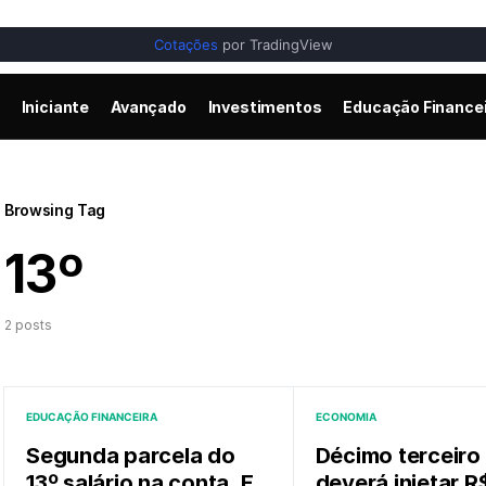
Cotações
por TradingView
Iniciante
Avançado
Investimentos
Educação Finance
Browsing Tag
13º
2 posts
EDUCAÇÃO FINANCEIRA
ECONOMIA
Segunda parcela do
Décimo terceiro 
13º salário na conta. E
deverá injetar R