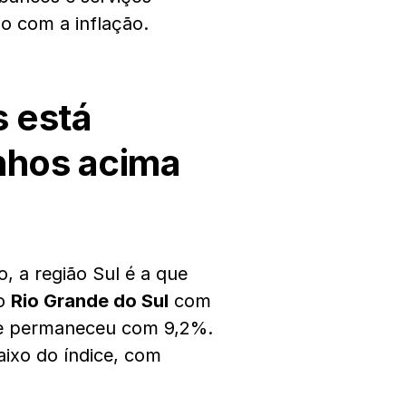
o com a inflação.
s está
nhos acima
 a região Sul é a que
No
Rio Grande do Sul
com
ue permaneceu com 9,2%.
aixo do índice, com