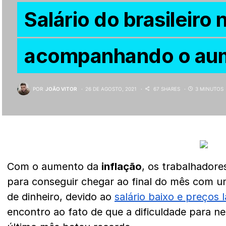
Salário do brasileiro 
acompanhando o aum
POR
JOÃO VITOR
26 DE AGOSTO, 2021
67 SHARES
3 MINUTOS
Com o aumento da
inflação
, os trabalhadore
para conseguir chegar ao final do mês com 
de dinheiro, devido ao
salário baixo e preços l
encontro ao fato de que a dificuldade para ne