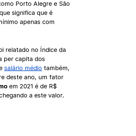
 como Porto Alegre e São
que significa que é
 mínimo apenas com
i relatado no Índice da
a per capita dos
de
salário médio
também,
re deste ano, um fator
imo
em 2021 é de R$
 chegando a este valor.