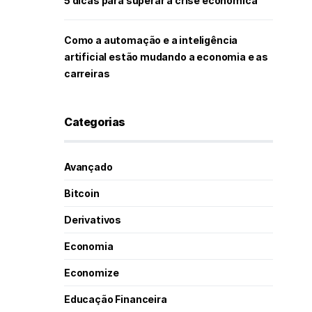
5 dicas para superar a crise econômica
Como a automação e a inteligência
artificial estão mudando a economia e as
carreiras
Categorias
Avançado
Bitcoin
Derivativos
Economia
Economize
Educação Financeira