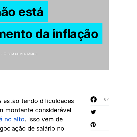
não está
ento da inflação
SEM COMENTÁRIOS
67
s estão tendo dificuldades
um montante considerável
á no alto
. Isso vem de
gociação de salário no