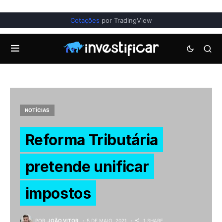
Cotações
por TradingView
NOTÍCIAS
Reforma Tributária
pretende unificar
impostos
POR
JOÃO VITOR
5 DE MAIO, 2021
1 SHARE