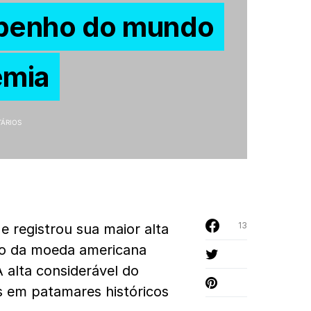
mpenho do mundo
emia
ÁRIOS
13
e registrou sua maior alta
ço da moeda americana
 alta considerável do
 em patamares históricos