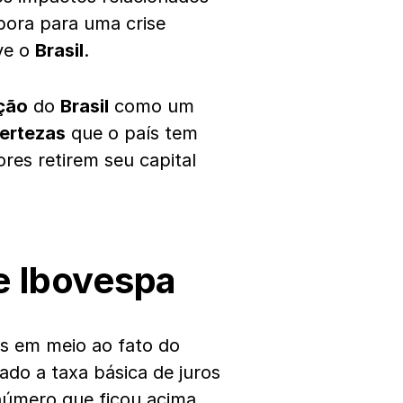
abora para uma crise
ve o
Brasil
.
ação
do
Brasil
como um
certezas
que o país tem
res retirem seu capital
 e Ibovespa
 em meio ao fato do
ado a taxa básica de juros
 número que ficou acima