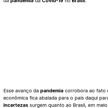
da
pandemia
da
Covid-19
no
Brasil
.
Esse avanço da
pandemia
corrobora ao fato
econômica fica abalada para o país daqui par
incertezas
surgem quanto ao Brasil, em meio 