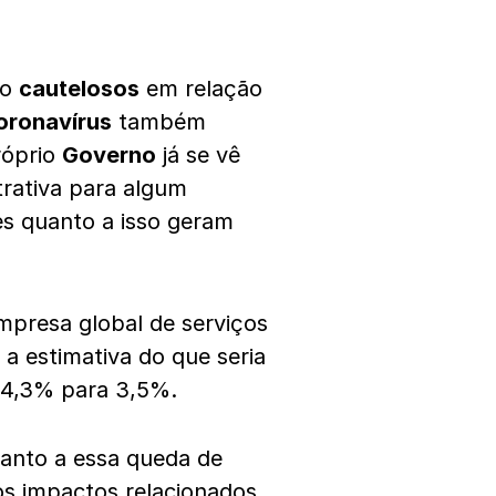
ão
cautelosos
em relação
oronavírus
também
róprio
Governo
já se vê
trativa para algum
s quanto a isso geram
mpresa global de serviços
a estimativa do que seria
4,3% para 3,5%.
anto a essa queda de
os impactos relacionados