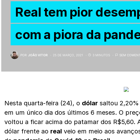
Real tem pior dese
com a piora da pand
POR
JOÃO VITOR
25 DE MARÇO, 2021
3 MINUTOS
SEM COMENT
Nesta quarta-feira (24), o
dólar
saltou 2,20% 
em um único dia dos últimos 6 meses. O pre
voltou a ficar acima do patamar dos R$5,60. A
dólar frente ao
real
veio em meio aos avanços