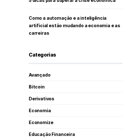
5 dicas para superar a crise econômica
Como a automação e a inteligência
artificial estão mudando a economia e as
carreiras
Categorias
Avançado
Bitcoin
Derivativos
Economia
Economize
Educação Financeira