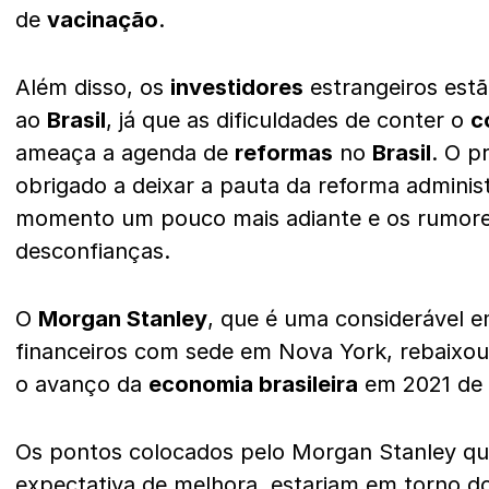
de
vacinação
.
Além disso, os
investidores
estrangeiros est
ao
Brasil
, já que as dificuldades de conter o
c
ameaça a agenda de
reformas
no
Brasil
. O p
obrigado a deixar a pauta da reforma adminis
momento um pouco mais adiante e os rumore
desconfianças.
O
Morgan Stanley
, que é uma considerável e
financeiros com sede em Nova York, rebaixou 
o avanço da
economia brasileira
em 2021 de 
Os pontos colocados pelo Morgan Stanley qu
expectativa de melhora, estariam em torno d