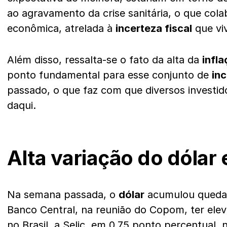
ao agravamento da crise sanitária, o que col
econômica, atrelada à
incerteza fiscal
que vi
Além disso, ressalta-se o fato da alta da
infl
ponto fundamental para esse conjunto de
in
passado, o que faz com que diversos investido
daqui.
Alta variação do dólar
Na semana passada, o
dólar
acumulou quedas
Banco Central, na reunião do Copom, ter elev
no Brasil, a Selic, em 0,75 ponto percentual,