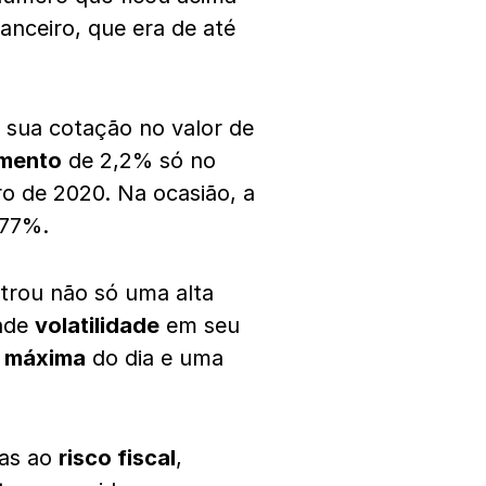
nceiro, que era de até
 sua cotação no valor de
mento
de 2,2% só no
ro de 2020. Na ocasião, a
,77%.
trou não só uma alta
nde
volatilidade
em seu
a
máxima
do dia e uma
das ao
risco fiscal
,