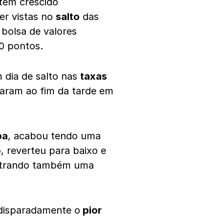
tem crescido
er vistas no
salto
das
bolsa de valores
30 pontos.
m dia de salto nas
taxas
aram ao fim da tarde em
pa
, acabou tendo uma
, reverteu para baixo e
ostrando também uma
disparadamente o
pior