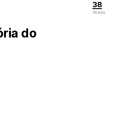
38
Shares
ria do