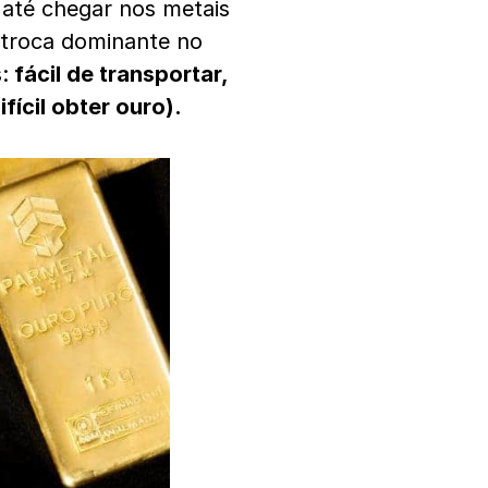
 até chegar nos metais
e troca dominante no
:
fácil de transportar,
fícil obter ouro).