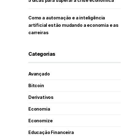
5 dicas para superar a crise econômica
Como a automação e a inteligência
artificial estão mudando a economia e as
carreiras
Categorias
Avançado
Bitcoin
Derivativos
Economia
Economize
Educação Financeira