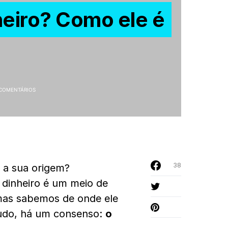
heiro? Como ele é
COMENTÁRIOS
38
é a sua origem?
 dinheiro é um meio de
mas sabemos de onde ele
tudo, há um consenso:
o