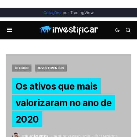
Cotações
por TradingView
BITCOIN
INVESTIMENTOS
Os ativos que mais
valorizaram no ano de
2020
POR
JOÃO VITOR
16 DE NOVEMBRO, 2020
11 MINUTOS