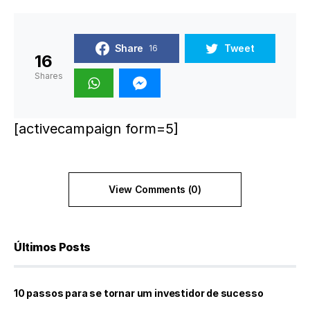
Share
Tweet
16
16
Shares
[activecampaign form=5]
View Comments (0)
Últimos Posts
10 passos para se tornar um investidor de sucesso