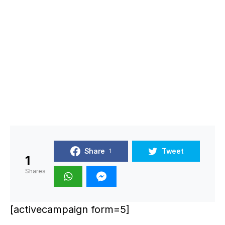
Share
Tweet
1
1
Shares
[activecampaign form=5]