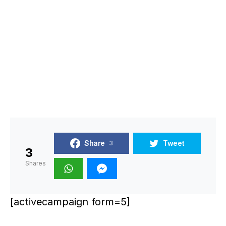
Share
Tweet
3
3
Shares
[activecampaign form=5]