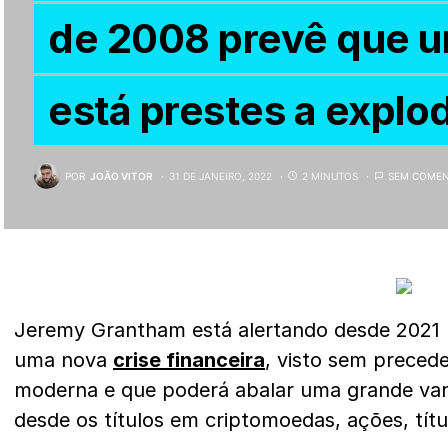
de 2008 prevê que u
está prestes a explod
POR
JOÃO VITOR
31 DE JANEIRO, 2022
2 MINUTOS
SEM COMEN
Jeremy Grantham está alertando desde 2021 p
uma nova
crise financeira
, visto sem preced
moderna e que poderá abalar uma grande var
desde os títulos em criptomoedas, ações, títu