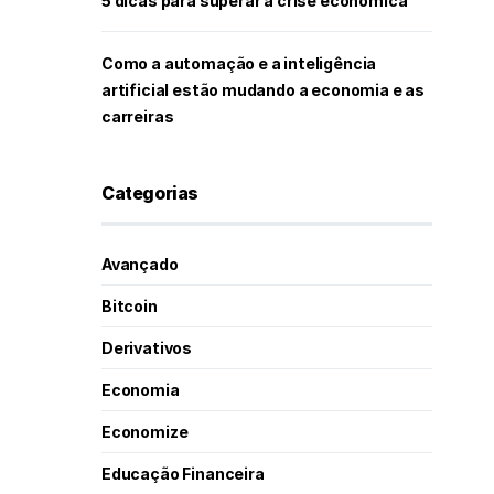
5 dicas para superar a crise econômica
Como a automação e a inteligência
artificial estão mudando a economia e as
carreiras
Categorias
Avançado
Bitcoin
Derivativos
Economia
Economize
Educação Financeira