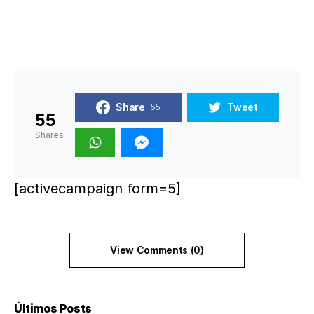
Share
Tweet
55
55
Shares
[activecampaign form=5]
View Comments (0)
Últimos Posts