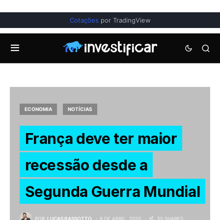
Cotações
por TradingView
ECONOMIA
NOTÍCIAS
França deve ter maior
recessão desde a
Segunda Guerra Mundial
POR
LUCAS BASSOTTO
6 DE ABRIL, 2020
55 SHARES