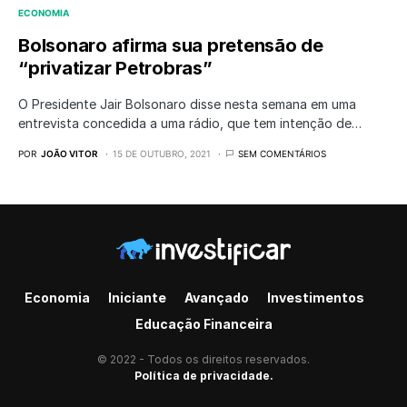
ECONOMIA
Bolsonaro afirma sua pretensão de
“privatizar Petrobras”
O Presidente Jair Bolsonaro disse nesta semana em uma
entrevista concedida a uma rádio, que tem intenção de…
POR
JOÃO VITOR
15 DE OUTUBRO, 2021
SEM COMENTÁRIOS
Economia
Iniciante
Avançado
Investimentos
Educação Financeira
© 2022 - Todos os direitos reservados.
Política de privacidade.