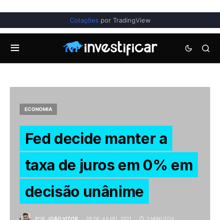
Cotações
por TradingView
ECONOMIA
Fed decide manter a
taxa de juros em 0% em
decisão unânime
POR
JOÃO VITOR
28 DE JULHO, 2021
3 MINUTOS