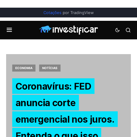
Cotações
por TradingView
ECONOMIA
NOTÍCIAS
Coronavírus: FED
anuncia corte
emergencial nos juros.
Entenda o que isso