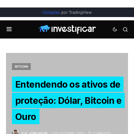
Cotações
por TradingView
BITCOIN
Entendendo os ativos de
proteção: Dólar, Bitcoin e
Ouro
POR
JOÃO VITOR
6 DE OUTUBRO, 2020
12 MINUTOS