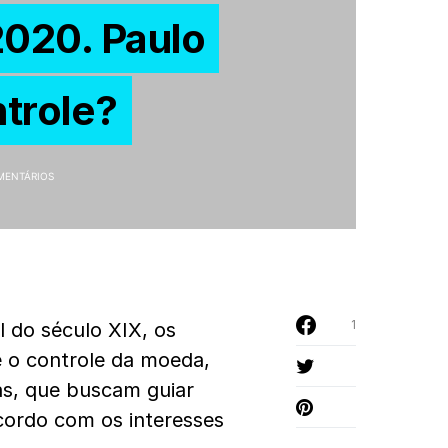
2020. Paulo
trole?
MENTÁRIOS
1
l do século XIX, os
 o controle da moeda,
as, que buscam guiar
cordo com os interesses