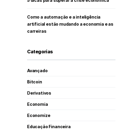
5 dicas para superar a crise econômica
Como a automação e a inteligência
artificial estão mudando a economia e as
carreiras
Categorias
Avançado
Bitcoin
Derivativos
Economia
Economize
Educação Financeira