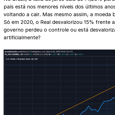
país está nos menores níveis dos últimos anos
voltando a cair. Mas mesmo assim, a moeda b
Só em 2020, o Real desvalorizou 15% frente a
governo perdeu o controle ou está desvalor
artificialmente?