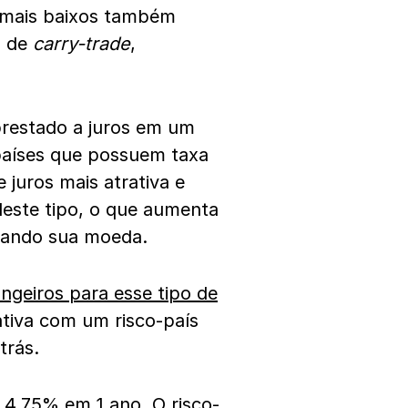
s mais baixos também
s de
carry-trade
,
prestado a juros em um
países que possuem taxa
 juros mais atrativa e
deste tipo, o que aumenta
ciando sua moeda.
ngeiros para esse tipo de
ativa com um risco-país
trás.
a 4,75% em 1 ano. O risco-