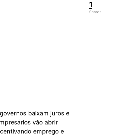
1
Shares
 governos baixam juros e
mpresários vão abrir
incentivando emprego e