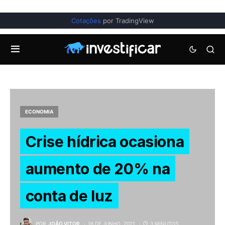
Cotações
por TradingView
ECONOMIA
Crise hídrica ocasiona
aumento de 20% na
conta de luz
POR
JOÃO VITOR
16 DE JUNHO, 2021
3 MINUTOS