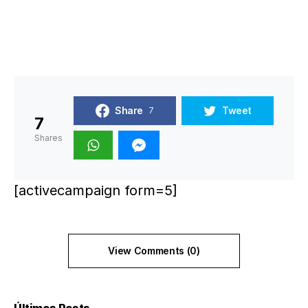
Share
Tweet
7
7
Shares
[activecampaign form=5]
View Comments (0)