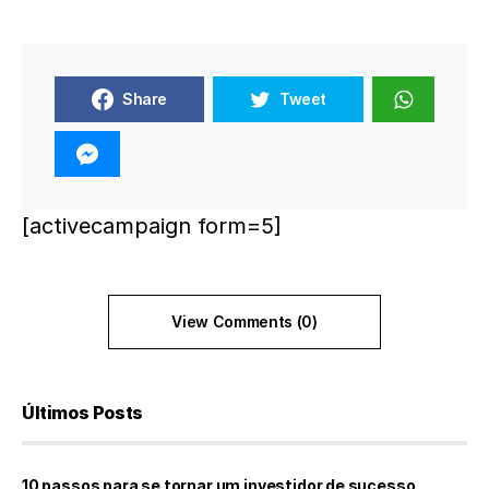
Share
Tweet
[activecampaign form=5]
View Comments (0)
Últimos Posts
10 passos para se tornar um investidor de sucesso