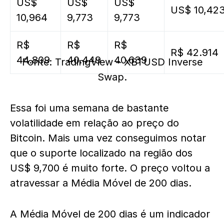
US$
US$
US$
US$ 10,42
10,964
9,773
9,773
R$
R$
R$
R$ 42.914
44.809
40.449
40.639
Fonte: TradingView – XBTUSD Inverse
Swap.
Essa foi uma semana de bastante
volatilidade em relação ao preço do
Bitcoin. Mais uma vez conseguimos notar
que o suporte localizado na região dos
US$ 9,700 é muito forte. O preço voltou a
atravessar a Média Móvel de 200 dias.
A Média Móvel de 200 dias é um indicador